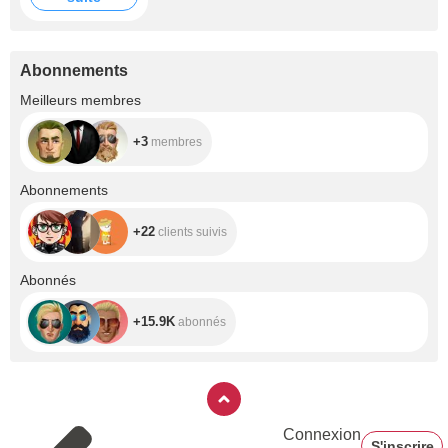
Abonnements
+3
Meilleurs membres
+3
membres
+22
Abonnements
+22
clients suivis
+15.9K
Abonnés
+15.9K
abonnés
Connexion
S'inscrire