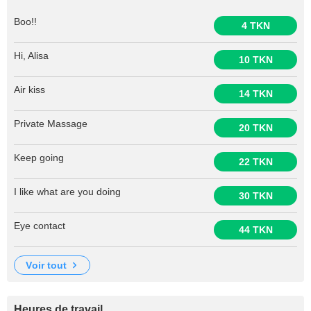
Boo!!
4 TKN
Hi, Alisa
10 TKN
Air kiss
14 TKN
Private Massage
20 TKN
Keep going
22 TKN
I like what are you doing
30 TKN
Eye contact
44 TKN
voir tout
Heures de travail