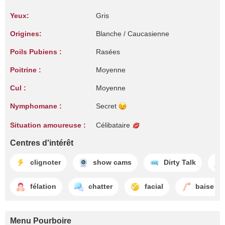
Yeux:
Gris
Origines:
Blanche / Caucasienne
Poils Pubiens :
Rasées
Poitrine :
Moyenne
Cul :
Moyenne
Nymphomane :
Secret
Situation amoureuse :
Célibataire
Centres d'intérêt
clignoter
show cams
Dirty Talk
félation
chatter
facial
baise av
Menu Pourboire