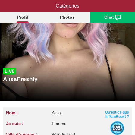
AlisaFreshly
Catégories
Profil
Photos
Chat
AlisaFreshly
Nom :
Alisa
Qu’est-ce que
le FanBoost ?
Je suis :
Femme
Ville d’origine :
Wonderland