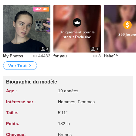
GRATUIT
Uniquement pour le
399 Jeton
statut Exclusive
3
1
44433
8
My Photos
for you
Hehe^^
Voir Tout
Biographie du modèle
Age :
19 années
Intéressé par :
Hommes, Femmes
Taille:
5'11"
Poids:
132 lb
Cheveux:
Brunes