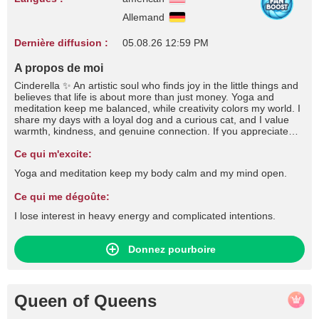
Allemand
Dernière diffusion :
05.08.26 12:59 PM
A propos de moi
Cinderella ✨ An artistic soul who finds joy in the little things and
believes that life is about more than just money. Yoga and
meditation keep me balanced, while creativity colors my world. I
share my days with a loyal dog and a curious cat, and I value
warmth, kindness, and genuine connection. If you appreciate
soft energy, a positive spirit, and a touch of magic — you might
enjoy stepping into my world.
Ce qui m'excite:
Yoga and meditation keep my body calm and my mind open.
Ce qui me dégoûte:
I lose interest in heavy energy and complicated intentions.
Donnez pourboire
Queen of Queens