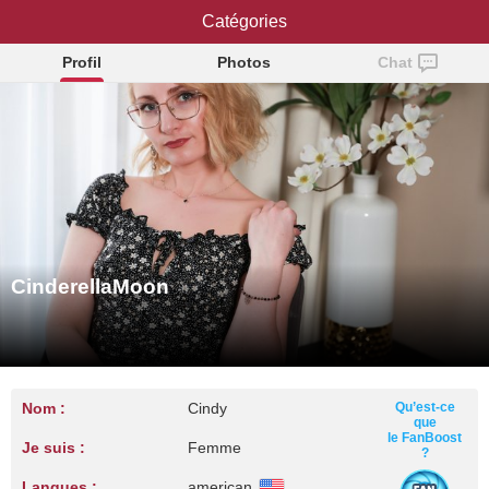
CinderellaMoon
Catégories
Profil
Photos
Chat
CinderellaMoon
Nom :
Cindy
Qu’est-ce
que
le FanBoost
Je suis :
Femme
?
Langues :
american