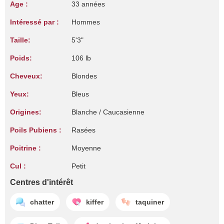
Age :
33 années
Intéressé par :
Hommes
Taille:
5'3"
Poids:
106 lb
Cheveux:
Blondes
Yeux:
Bleus
Origines:
Blanche / Caucasienne
Poils Pubiens :
Rasées
Poitrine :
Moyenne
Cul :
Petit
Centres d'intérêt
chatter
kiffer
taquiner