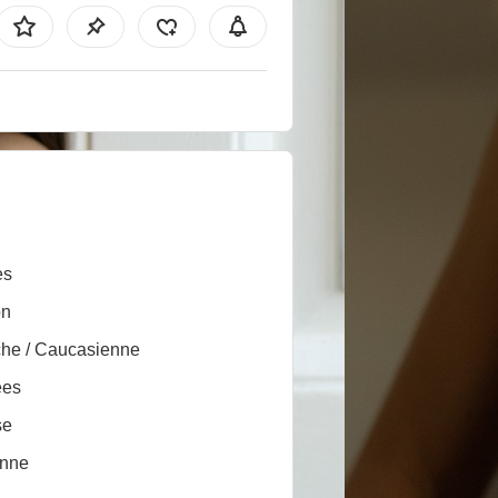
es
on
he / Caucasienne
ées
se
nne