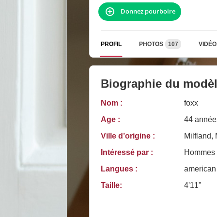
Donnez pourboire
PROFIL
PHOTOS
107
VIDÉO
Biographie du modè
Nom :
foxx
Age :
44 année
Ville d’origine :
Milfland, 
Intéressé par :
Hommes
Langues :
american
Taille:
4'11"