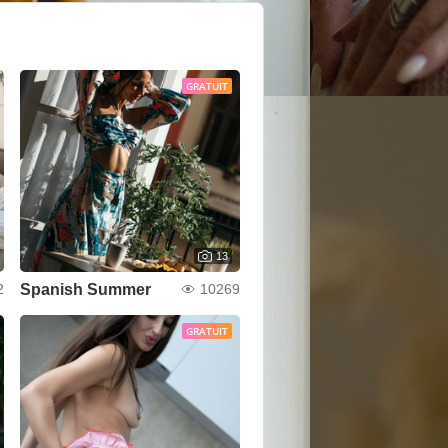
GRATUIT
13
Spanish Summer
2
10269
GRATUIT