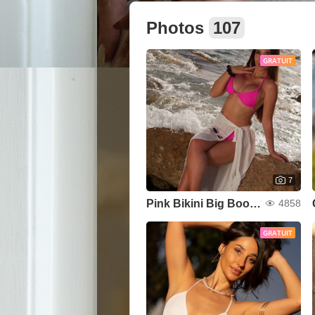
Photos
107
GRATUIT
7
Pink Bikini Big Boobs
4858
GRATUIT