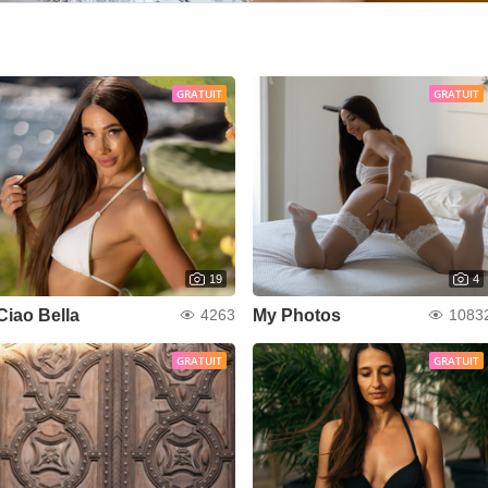
GRATUIT
GRATUIT
19
4
Ciao Bella
My Photos
4263
1083
GRATUIT
GRATUIT