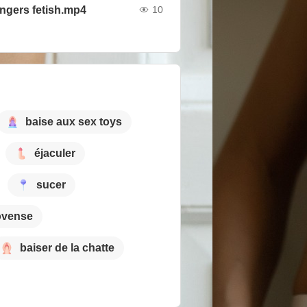
ingers fetish.mp4
10
baise aux sex toys
éjaculer
sucer
ovense
baiser de la chatte