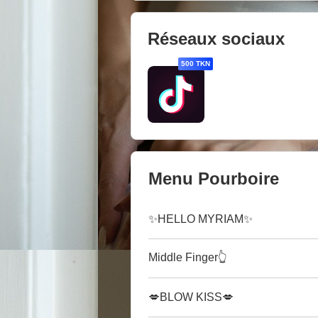
Réseaux sociaux
500 TKN
Menu Pourboire
✨HELLO MYRIAM✨
Middle Finger👆
💋BLOW KISS💋