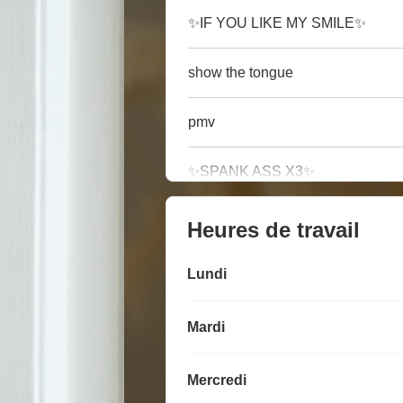
✨IF YOU LIKE MY SMILE✨
show the tongue
pmv
✨SPANK ASS X3✨
Heures de travail
Lundi
Mardi
Mercredi