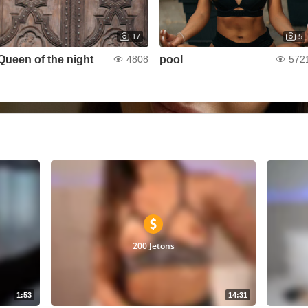
17
5
Queen of the night
pool
4808
572
200 Jetons
1:53
14:31