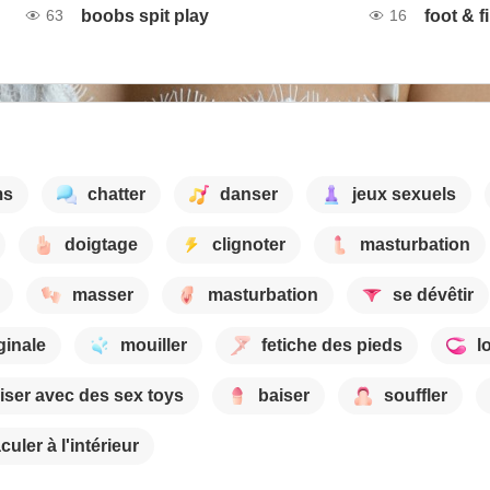
boobs spit play
foot & f
63
16
ms
chatter
danser
jeux sexuels
doigtage
clignoter
masturbation
masser
masturbation
se dévêtir
ginale
mouiller
fetiche des pieds
l
iser avec des sex toys
baiser
souffler
culer à l'intérieur