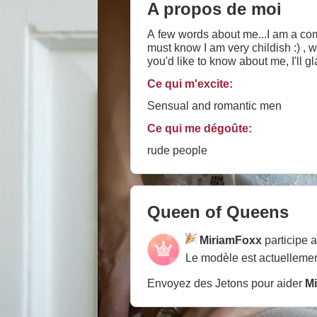
A propos de moi
A few words about me...I am a com
must know I am very childish :) , w
you'd like to know about me, I'll 
community: No free request
Ce qui m'excite:
Sensual and romantic men
Ce qui me dégoûte:
rude people
Queen of Queens
MiriamFoxx
participe 
Le modèle est actuellemen
Envoyez des Jetons pour aider
M