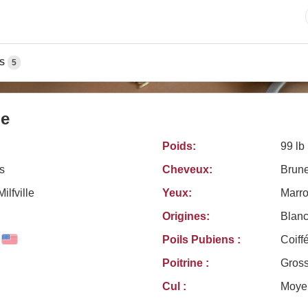
S
5
le
Poids:
99 lb
s
Cheveux:
Brun
Milfville
Yeux:
Marr
Origines:
Blanc
Poils Pubiens :
Coiff
Poitrine :
Gros
Cul :
Moye