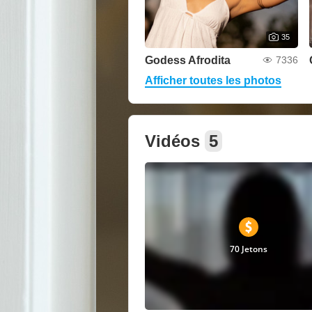
35
Godess Afrodita
7336
Afficher toutes les photos
Vidéos
5
70 Jetons