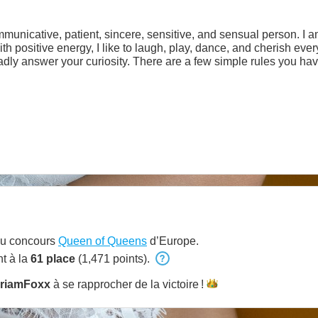
municative, patient, sincere, sensitive, and sensual person. I 
ith positive energy, I like to laugh, play, dance, and cherish ever
gladly answer your curiosity. There are a few simple rules you ha
s - Please use my tip menu
au concours
Queen of Queens
d’Europe.
t à la
61 place
(1,471 points).
iriamFoxx
à se rapprocher de la
victoire !