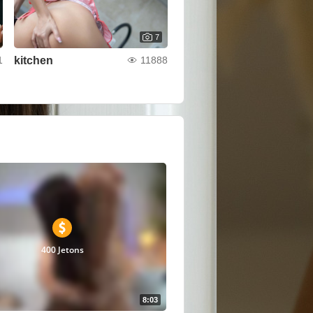
7
kitchen
1
11888
400 Jetons
8:03