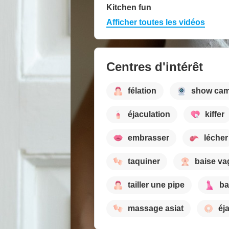
Kitchen fun
Afficher toutes les vidéos
Centres d'intérêt
félation
show ca
éjaculation
kiffer
embrasser
lécher
taquiner
baise va
tailler une pipe
ba
massage asiat
éja